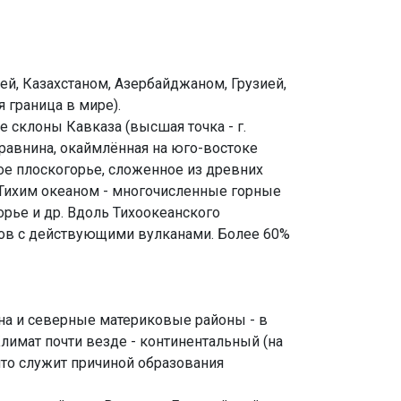
ей, Казахстаном, Азербайджаном, Грузией,
 граница в мире).
 склоны Кавказа (высшая точка - г.
 равнина, окаймлённая на юго-востоке
кое плоскогорье, сложенное из древних
 Тихим океаном - многочисленные горные
рье и др. Вдоль Тихоокеанского
овов с действующими вулканами. Более 60%
ана и северные материковые районы - в
лимат почти везде - континентальный (на
что служит причиной образования