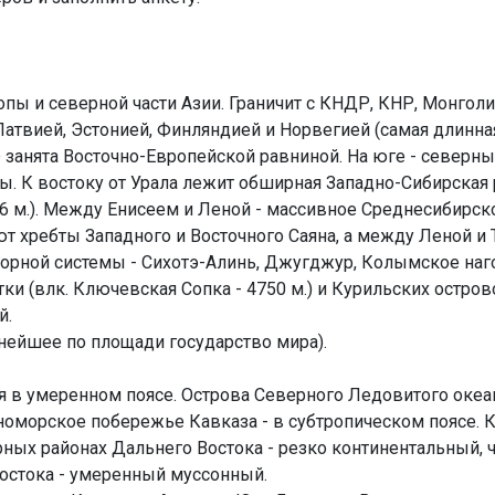
опы и северной части Азии. Граничит с КНДР, КНР, Монголи
Латвией, Эстонией, Финляндией и Норвегией (самая длинная
занята Восточно-Европейской равниной. На юге - северные
ины. К востоку от Урала лежит обширная Западно-Сибирская
506 м.). Между Енисеем и Леной - массивное Среднесибирс
ют хребты Западного и Восточного Саяна, а между Леной и
горной системы - Сихотэ-Алинь, Джугджур, Колымское наго
ки (влк. Ключевская Сопка - 4750 м.) и Курильских остр
й.
упнейшее по площади государство мира).
ся в умеренном поясе. Острова Северного Ледовитого оке
номорское побережье Кавказа - в субтропическом поясе. К
ерных районах Дальнего Востока - резко континентальный, 
остока - умеренный муссонный.