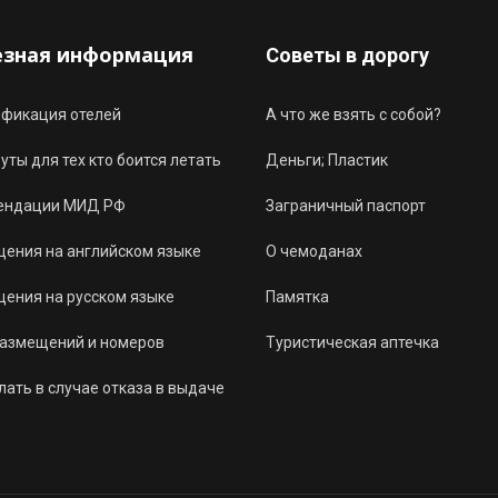
езная информация
Советы в дорогу
ификация отелей
А что же взять с собой?
ты для тех кто боится летать
Деньги; Пластик
ендации МИД РФ
Заграничный паспорт
ения на английском языке
О чемоданах
ения на русском языке
Памятка
размещений и номеров
Туристическая аптечка
лать в случае отказа в выдаче