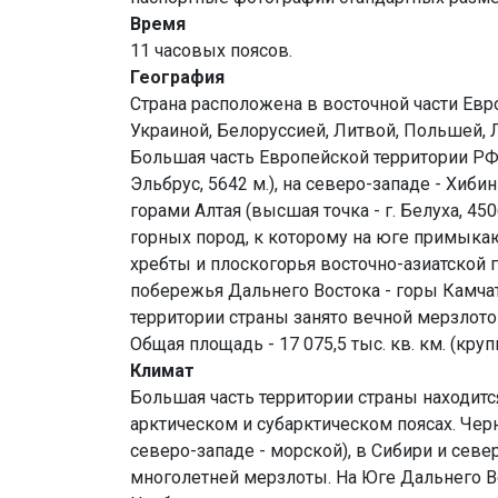
Время
11 часовых поясов.
География
Страна расположена в восточной части Евр
Украиной, Белоруссией, Литвой, Польшей, 
Большая часть Европейской территории РФ 
Эльбрус, 5642 м.), на северо-западе - Хиб
горами Алтая (высшая точка - г. Белуха, 4
горных пород, к которому на юге примыка
хребты и плоскогорья восточно-азиатской 
побережья Дальнего Востока - горы Камчат
территории страны занято вечной мерзлото
Общая площадь - 17 075,5 тыс. кв. км. (кр
Климат
Большая часть территории страны находит
арктическом и субарктическом поясах. Чер
северо-западе - морской), в Сибири и сев
многолетней мерзлоты. На Юге Дальнего В