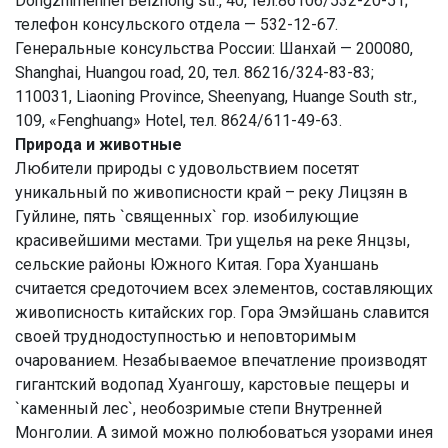
Dongzhimennei Beizhong str., 40, тел.86106/532-20-51;
телефон консульского отдела — 532-12-67.
Генеральные консульства России: Шанхай — 200080,
Shanghai, Huangou road, 20, тел. 86216/324-83-83;
110031, Liaoning Province, Sheenyang, Huange South str.,
109, «Fenghuang» Hotel, тел. 8624/611-49-63.
Природа и животные
Любители природы с удовольствием посетят
уникальный по живописности край – реку Лицзян в
Гуйлине, пять `священных` гор. изобилующие
красивейшими местами. Три ущелья на реке Янцзы,
сельские районы Южного Китая. Гора Хуаншань
считается средоточием всех элементов, составляющих
живописность китайских гор. Гора Эмэйшань славится
своей труднодоступностью и неповторимым
очарованием. Незабываемое впечатление производят
гигантский водопад Хуангошу, карстовые пещеры и
`каменный лес`, необозримые степи Внутренней
Монголии. А зимой можно полюбоваться узорами инея