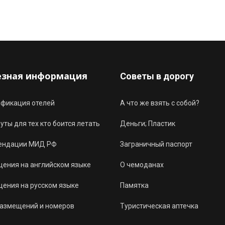
езная информация
Советы в дорогу
ификация отелей
А что же взять с собой?
ты для тех кто боится летать
Деньги; Пластик
ендации МИД РФ
Заграничный паспорт
ения на английском языке
О чемоданах
ения на русском языке
Памятка
размещений и номеров
Туристическая аптечка