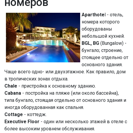
номеров
Aparthote
l - отель,
номера которого
оборудованы
небольшой кухней.
BGL, BG
(Bungalow) -
бунгало; строение,
стоящее отдельно от
основного здания.
Чаще всего одно- или двухэтажное. Как правило, дом
в тропических зонах отдыха.
Chale
- пристройка к основному зданию.
Cabana
- постройка на пляже (или около бассейна),
типа бунгало, стоящая отдельно от основного здания и
иногда оборудованная как спальня.
Cottage
- коттедж.
Executive Floo
r
- один или несколько этажей в отеле с
более высоким уровнем обслуживания.